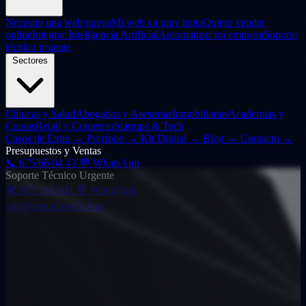
Necesito una web nueva
Mi web va muy lenta
Quiero vender
online
Integrar Inteligencia Artificial
Automatizar mi empresa
Soporte
técnico urgente
Sectores
Clínicas y Salud
Abogados y Asesorías
Inmobiliarias
Academias y
Cursos
Retail y Comercio
Startups & Tech
Casos de Éxito
→
Portfolio
→
Kit Digital
→
Blog
→
Contacto
→
Presupuestos y Ventas
📞
675 66 04 43
💬 WhatsApp
Soporte Técnico Urgente
🛠️
687 161 691
💬 WhatsApp
info@zonadeweb.com