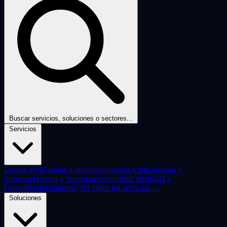
Buscar servicios, soluciones o sectores...
Servicios
Diseño Web
Tiendas Online
Inteligencia Artificial
Apps y
Software
Hosting y Servidores
Seguridad Web
SEO y
Growth
Mantenimiento
Ver todos los servicios →
Soluciones