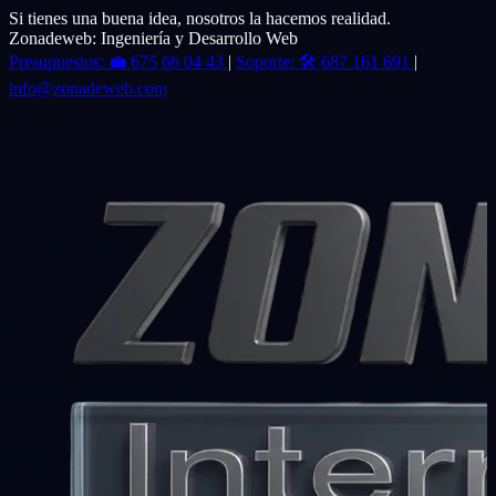
Si tienes una buena idea, nosotros la hacemos realidad.
Zonadeweb: Ingeniería y Desarrollo Web
Presupuestos:
💼
675 66 04 43
|
Soporte:
🛠️
687 161 691
|
info@zonadeweb.com