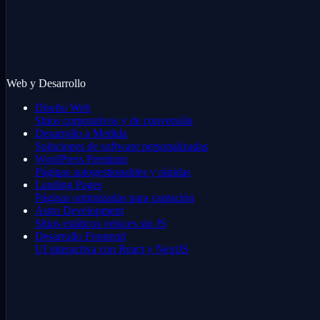
Web y Desarrollo
Diseño Web
Sitios corporativos y de conversión
Desarrollo a Medida
Soluciones de software personalizadas
WordPress Premium
Páginas autogestionables y rápidas
Landing Pages
Páginas optimizadas para captación
Astro Development
Sitios estáticos veloces sin JS
Desarrollo Frontend
UI interactiva con React y NextJS