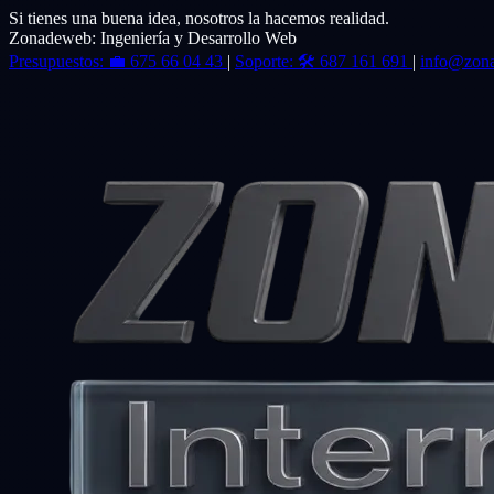
Si tienes una buena idea, nosotros la hacemos realidad.
Zonadeweb: Ingeniería y Desarrollo Web
Presupuestos:
💼
675 66 04 43
|
Soporte:
🛠️
687 161 691
|
info@zon