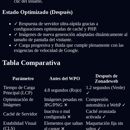
clic del usuario.
Estado Optimizado (Después)
✓
Respuesta de servidor ultra-rápida gracias a
configuraciones optimizadas de caché y PHP.
✓
Imágenes de nueva generación adaptadas dinámicamente al
tamaño de pantalla del visitante.
✓
Carga progresiva y fluida que cumple plenamente con las
exigencias de velocidad de Google.
Tabla Comparativa
Después de
Parámetro
Antes del WPO
Zonadeweb
Tiempo de Carga
1.2 segundos (Verde)
4.8 segundos (Rojo)
Principal (LCP)
✓
Optimización de
Imágenes pesadas en
Compresión
Imágenes
JPG/PNG ✕
automática a WebP ✓
Inactiva o mal
Caché avanzada
Caché de Servidor
configurada ✕
activada ✓
Estabilidad Visual
Elementos que saltan
Maquetación fija sin
(CLS)
al cargar ✕
saltos ✓