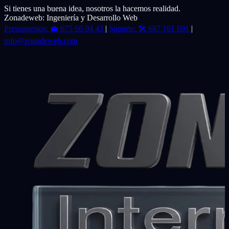
Si tienes una buena idea, nosotros la hacemos realidad.
Zonadeweb: Ingeniería y Desarrollo Web
Presupuestos:
💼
675 66 04 43
|
Soporte:
🛠️
687 161 691
|
info@zonadeweb.com