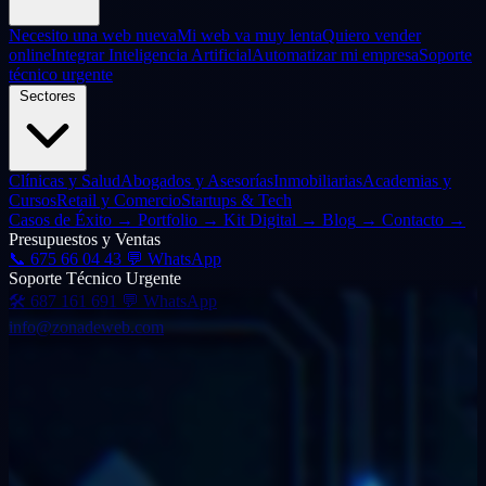
Necesito una web nueva
Mi web va muy lenta
Quiero vender
online
Integrar Inteligencia Artificial
Automatizar mi empresa
Soporte
técnico urgente
Sectores
Clínicas y Salud
Abogados y Asesorías
Inmobiliarias
Academias y
Cursos
Retail y Comercio
Startups & Tech
Casos de Éxito
→
Portfolio
→
Kit Digital
→
Blog
→
Contacto
→
Presupuestos y Ventas
📞
675 66 04 43
💬 WhatsApp
Soporte Técnico Urgente
🛠️
687 161 691
💬 WhatsApp
info@zonadeweb.com