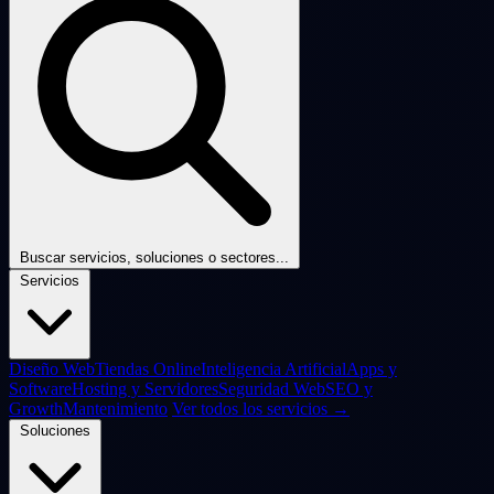
Buscar servicios, soluciones o sectores...
Servicios
Diseño Web
Tiendas Online
Inteligencia Artificial
Apps y
Software
Hosting y Servidores
Seguridad Web
SEO y
Growth
Mantenimiento
Ver todos los servicios →
Soluciones