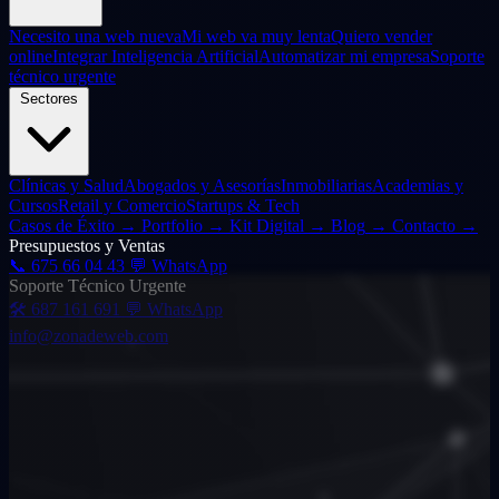
Necesito una web nueva
Mi web va muy lenta
Quiero vender
online
Integrar Inteligencia Artificial
Automatizar mi empresa
Soporte
técnico urgente
Sectores
Clínicas y Salud
Abogados y Asesorías
Inmobiliarias
Academias y
Cursos
Retail y Comercio
Startups & Tech
Casos de Éxito
→
Portfolio
→
Kit Digital
→
Blog
→
Contacto
→
Presupuestos y Ventas
📞
675 66 04 43
💬 WhatsApp
Soporte Técnico Urgente
🛠️
687 161 691
💬 WhatsApp
info@zonadeweb.com