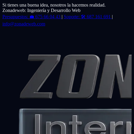
Si tienes una buena idea, nosotros la hacemos realidad.
Zonadeweb: Ingeniería y Desarrollo Web
Presupuestos:
💼
675 66 04 43
|
Soporte:
🛠️
687 161 691
|
info@zonadeweb.com