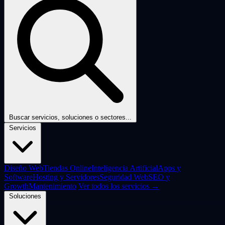
Buscar servicios, soluciones o sectores...
Servicios
Diseño Web
Tiendas Online
Inteligencia Artificial
Apps y
Software
Hosting y Servidores
Seguridad Web
SEO y
Growth
Mantenimiento
Ver todos los servicios →
Soluciones