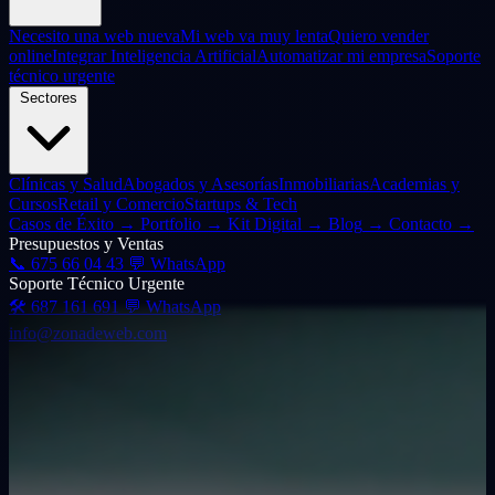
Necesito una web nueva
Mi web va muy lenta
Quiero vender
online
Integrar Inteligencia Artificial
Automatizar mi empresa
Soporte
técnico urgente
Sectores
Clínicas y Salud
Abogados y Asesorías
Inmobiliarias
Academias y
Cursos
Retail y Comercio
Startups & Tech
Casos de Éxito
→
Portfolio
→
Kit Digital
→
Blog
→
Contacto
→
Presupuestos y Ventas
📞
675 66 04 43
💬 WhatsApp
Soporte Técnico Urgente
🛠️
687 161 691
💬 WhatsApp
info@zonadeweb.com