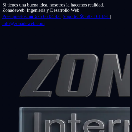
Si tienes una buena idea, nosotros la hacemos realidad.
Zonadeweb: Ingeniería y Desarrollo Web
Presupuestos:
💼
675 66 04 43
|
Soporte:
🛠️
687 161 691
|
info@zonadeweb.com