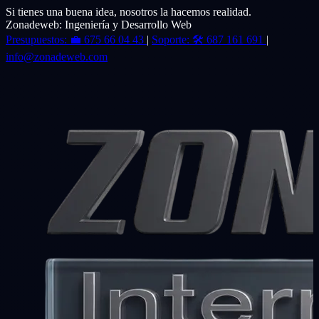
Si tienes una buena idea, nosotros la hacemos realidad.
Zonadeweb: Ingeniería y Desarrollo Web
Presupuestos:
💼
675 66 04 43
|
Soporte:
🛠️
687 161 691
|
info@zonadeweb.com