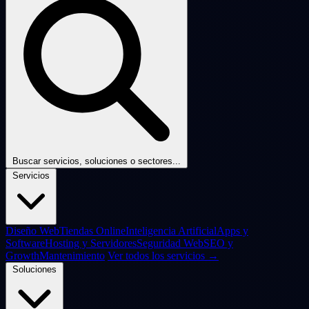
Buscar servicios, soluciones o sectores...
Servicios
Diseño Web
Tiendas Online
Inteligencia Artificial
Apps y
Software
Hosting y Servidores
Seguridad Web
SEO y
Growth
Mantenimiento
Ver todos los servicios →
Soluciones