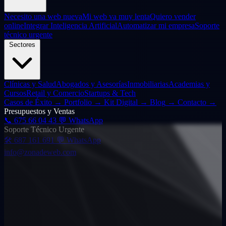
Necesito una web nueva
Mi web va muy lenta
Quiero vender
online
Integrar Inteligencia Artificial
Automatizar mi empresa
Soporte
técnico urgente
Sectores
Clínicas y Salud
Abogados y Asesorías
Inmobiliarias
Academias y
Cursos
Retail y Comercio
Startups & Tech
Casos de Éxito
→
Portfolio
→
Kit Digital
→
Blog
→
Contacto
→
Presupuestos y Ventas
📞
675 66 04 43
💬 WhatsApp
Soporte Técnico Urgente
🛠️
687 161 691
💬 WhatsApp
info@zonadeweb.com