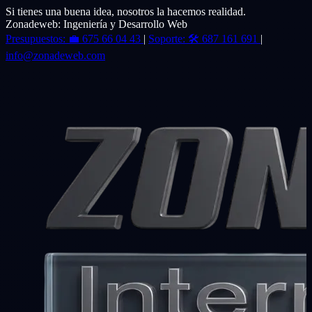
Si tienes una buena idea, nosotros la hacemos realidad.
Zonadeweb: Ingeniería y Desarrollo Web
Presupuestos:
💼
675 66 04 43
|
Soporte:
🛠️
687 161 691
|
info@zonadeweb.com