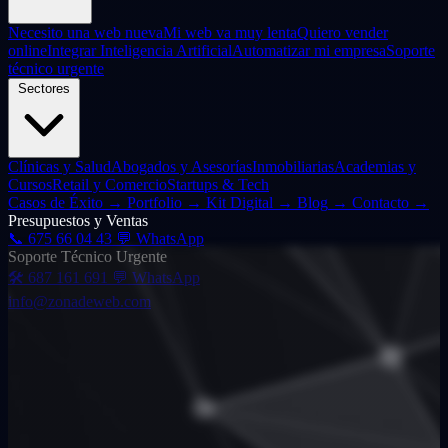
Necesito una web nueva
Mi web va muy lenta
Quiero vender
online
Integrar Inteligencia Artificial
Automatizar mi empresa
Soporte
técnico urgente
Sectores
Clínicas y Salud
Abogados y Asesorías
Inmobiliarias
Academias y
Cursos
Retail y Comercio
Startups & Tech
Casos de Éxito
→
Portfolio
→
Kit Digital
→
Blog
→
Contacto
→
Presupuestos y Ventas
📞
675 66 04 43
💬 WhatsApp
Soporte Técnico Urgente
🛠️
687 161 691
💬 WhatsApp
info@zonadeweb.com