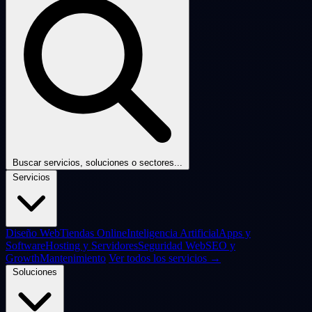
Buscar servicios, soluciones o sectores...
Servicios
Diseño Web
Tiendas Online
Inteligencia Artificial
Apps y
Software
Hosting y Servidores
Seguridad Web
SEO y
Growth
Mantenimiento
Ver todos los servicios →
Soluciones