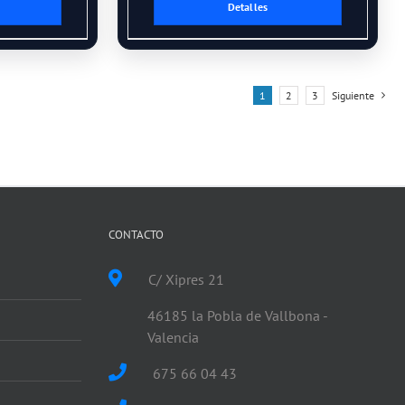
Detalles
1
2
3
Siguiente
Asistente IA
Respuestas inmediatas
CONTACTO
C/ Xipres 21
46185 la Pobla de Vallbona -
Valencia
675 66 04 43