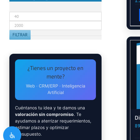
1.
Precio
mínimo
Precio
máximo
FILTRAR
¿Tienes un proyecto en
mente?
Web · CRM/ERP · Inteligencia
Artificial
Cuéntanos tu idea y te damos una
valoración sin compromiso
. Te
Di
ayudamos a aterrizar requerimientos,
89
estimar plazos y optimizar
presupuesto.