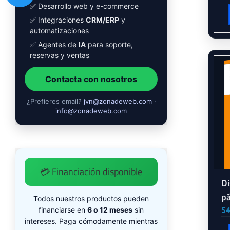
✅ Desarrollo web y e-commerce
✅ Integraciones
CRM/ERP
y
automatizaciones
✅ Agentes de
IA
para soporte,
reservas y ventas
Contacta con nosotros
¿Prefieres email?
jvn@zonadeweb.com
·
info@zonadeweb.com
💳 Financiación disponible
Di
p
Todos nuestros productos pueden
54
financiarse en
6 o 12 meses
sin
intereses. Paga cómodamente mientras