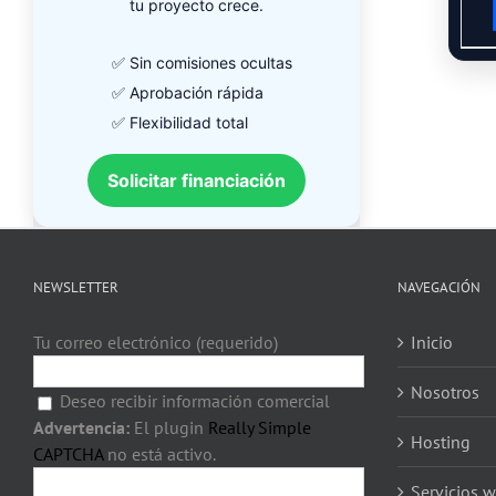
tu proyecto crece.
✅ Sin comisiones ocultas
✅ Aprobación rápida
✅ Flexibilidad total
Solicitar financiación
NEWSLETTER
NAVEGACIÓN
Tu correo electrónico (requerido)
Inicio
Nosotros
Deseo recibir información comercial
Advertencia:
El plugin
Really Simple
Hosting
CAPTCHA
no está activo.
Servicios 