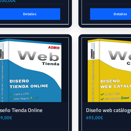
200,00
€
Detalles
Detalles
seño Tienda Online
Diseño web catálog
9,00
€
695,00
€