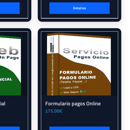
Detalles
ial
Formulario pagos Online
175,00
€