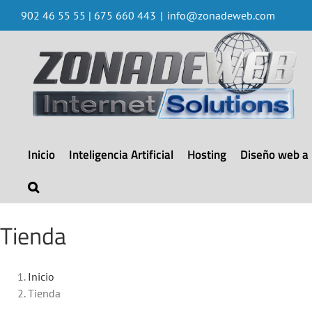
Saltar
902 46 55 55 | 675 660 443
|
info@zonadeweb.com
al
contenido
Inicio
Inteligencia Artificial
Hosting
Diseño web a
Tienda
Inicio
Tienda