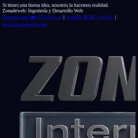
Si tienes una buena idea, nosotros la hacemos realidad.
Zonadeweb: Ingeniería y Desarrollo Web
Presupuestos:
💼
675 66 04 43
|
Soporte:
🛠️
687 161 691
|
info@zonadeweb.com