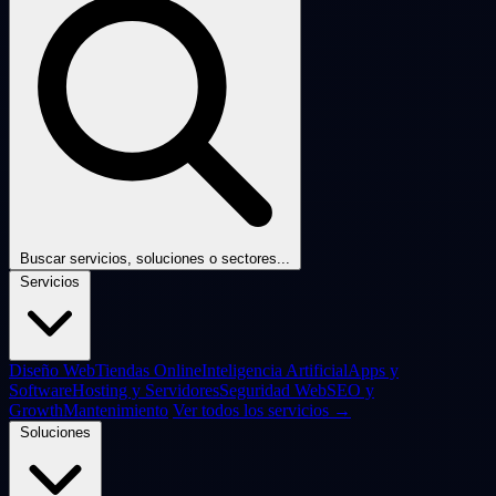
Buscar servicios, soluciones o sectores...
Servicios
Diseño Web
Tiendas Online
Inteligencia Artificial
Apps y
Software
Hosting y Servidores
Seguridad Web
SEO y
Growth
Mantenimiento
Ver todos los servicios →
Soluciones