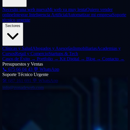
Necesito una web nueva
Mi web va muy lenta
Quiero vender
online
Integrar Inteligencia Artificial
Automatizar mi empresa
Soporte
técnico urgente
Sectores
Clínicas y Salud
Abogados y Asesorías
Inmobiliarias
Academias y
Cursos
Retail y Comercio
Startups & Tech
Casos de Éxito
→
Portfolio
→
Kit Digital
→
Blog
→
Contacto
→
Presupuestos y Ventas
📞
675 66 04 43
💬 WhatsApp
Soporte Técnico Urgente
🛠️
687 161 691
💬 WhatsApp
info@zonadeweb.com