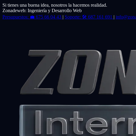
Si tienes una buena idea, nosotros la hacemos realidad.
Zonadeweb: Ingeniería y Desarrollo Web
Presupuestos:
💼
675 66 04 43
|
Soporte:
🛠️
687 161 691
|
info@zon