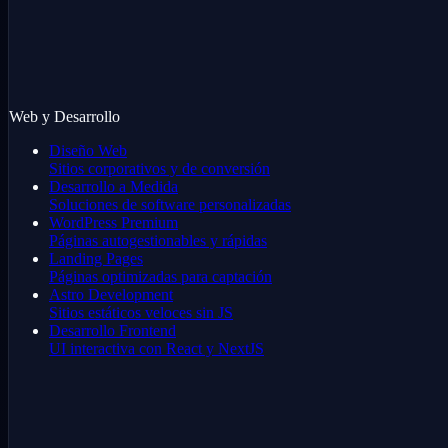
Web y Desarrollo
Diseño Web
Sitios corporativos y de conversión
Desarrollo a Medida
Soluciones de software personalizadas
WordPress Premium
Páginas autogestionables y rápidas
Landing Pages
Páginas optimizadas para captación
Astro Development
Sitios estáticos veloces sin JS
Desarrollo Frontend
UI interactiva con React y NextJS