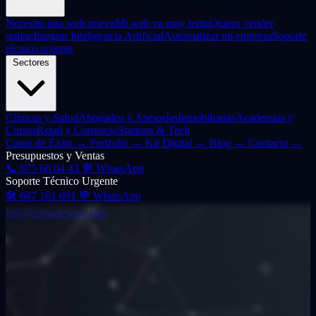
Necesito una web nueva
Mi web va muy lenta
Quiero vender
online
Integrar Inteligencia Artificial
Automatizar mi empresa
Soporte
técnico urgente
Sectores
Clínicas y Salud
Abogados y Asesorías
Inmobiliarias
Academias y
Cursos
Retail y Comercio
Startups & Tech
Casos de Éxito
→
Portfolio
→
Kit Digital
→
Blog
→
Contacto
→
Presupuestos y Ventas
📞
675 66 04 43
💬 WhatsApp
Soporte Técnico Urgente
🛠️
687 161 691
💬 WhatsApp
info@zonadeweb.com