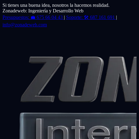
Si tienes una buena idea, nosotros la hacemos realidad.
Zonadeweb: Ingeniería y Desarrollo Web
Presupuestos:
💼
675 66 04 43
|
Soporte:
🛠️
687 161 691
|
info@zonadeweb.com