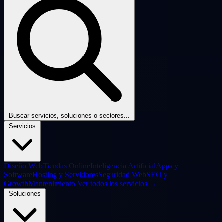
Buscar servicios, soluciones o sectores...
Servicios
Diseño Web
Tiendas Online
Inteligencia Artificial
Apps y
Software
Hosting y Servidores
Seguridad Web
SEO y
Growth
Mantenimiento
Ver todos los servicios →
Soluciones