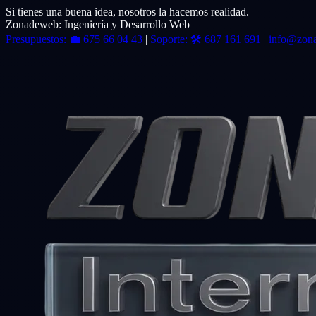
Si tienes una buena idea, nosotros la hacemos realidad.
Zonadeweb: Ingeniería y Desarrollo Web
Presupuestos:
💼
675 66 04 43
|
Soporte:
🛠️
687 161 691
|
info@zon