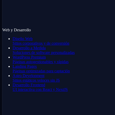
Web y Desarrollo
Diseño Web
Sitios corporativos y de conversión
Desarrollo a Medida
Soluciones de software personalizadas
WordPress Premium
Páginas autogestionables y rápidas
Landing Pages
Páginas optimizadas para captación
Astro Development
Sitios estáticos veloces sin JS
Desarrollo Frontend
UI interactiva con React y NextJS