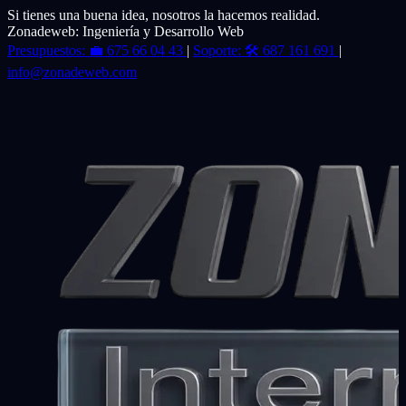
Si tienes una buena idea, nosotros la hacemos realidad.
Zonadeweb: Ingeniería y Desarrollo Web
Presupuestos:
💼
675 66 04 43
|
Soporte:
🛠️
687 161 691
|
info@zonadeweb.com