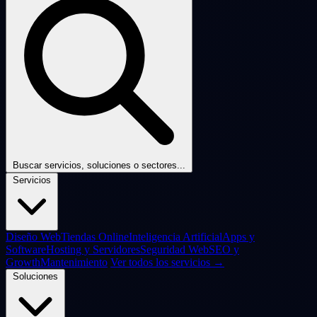
Buscar servicios, soluciones o sectores...
Servicios
Diseño Web
Tiendas Online
Inteligencia Artificial
Apps y
Software
Hosting y Servidores
Seguridad Web
SEO y
Growth
Mantenimiento
Ver todos los servicios →
Soluciones