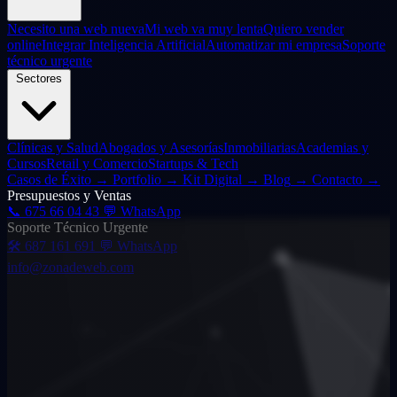
Necesito una web nueva
Mi web va muy lenta
Quiero vender
online
Integrar Inteligencia Artificial
Automatizar mi empresa
Soporte
técnico urgente
Sectores
Clínicas y Salud
Abogados y Asesorías
Inmobiliarias
Academias y
Cursos
Retail y Comercio
Startups & Tech
Casos de Éxito
→
Portfolio
→
Kit Digital
→
Blog
→
Contacto
→
Presupuestos y Ventas
📞
675 66 04 43
💬 WhatsApp
Soporte Técnico Urgente
🛠️
687 161 691
💬 WhatsApp
info@zonadeweb.com