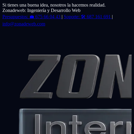
Si tienes una buena idea, nosotros la hacemos realidad.
Zonadeweb: Ingeniería y Desarrollo Web
Presupuestos:
💼
675 66 04 43
|
Soporte:
🛠️
687 161 691
|
info@zonadeweb.com