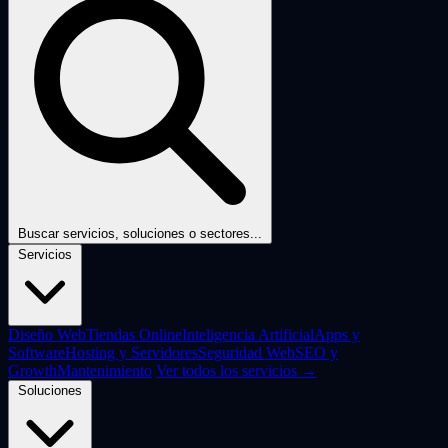
Buscar servicios, soluciones o sectores...
Servicios
Diseño Web
Tiendas Online
Inteligencia Artificial
Apps y
Software
Hosting y Servidores
Seguridad Web
SEO y
Growth
Mantenimiento
Ver todos los servicios →
Soluciones