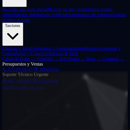
Necesito una web nueva
Mi web va muy lenta
Quiero vender
online
Integrar Inteligencia Artificial
Automatizar mi empresa
Soporte
técnico urgente
Sectores
Clínicas y Salud
Abogados y Asesorías
Inmobiliarias
Academias y
Cursos
Retail y Comercio
Startups & Tech
Casos de Éxito
→
Portfolio
→
Kit Digital
→
Blog
→
Contacto
→
Presupuestos y Ventas
📞
675 66 04 43
💬 WhatsApp
Soporte Técnico Urgente
🛠️
687 161 691
💬 WhatsApp
info@zonadeweb.com