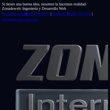
Si tienes una buena idea, nosotros la hacemos realidad.
Zonadeweb: Ingeniería y Desarrollo Web
Presupuestos:
💼
675 66 04 43
|
Soporte:
🛠️
687 161 691
|
info@zonadeweb.com