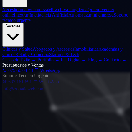
Necesito una web nueva
Mi web va muy lenta
Quiero vender
online
Integrar Inteligencia Artificial
Automatizar mi empresa
Soporte
técnico urgente
Sectores
Clínicas y Salud
Abogados y Asesorías
Inmobiliarias
Academias y
Cursos
Retail y Comercio
Startups & Tech
Casos de Éxito
→
Portfolio
→
Kit Digital
→
Blog
→
Contacto
→
Presupuestos y Ventas
📞
675 66 04 43
💬 WhatsApp
Soporte Técnico Urgente
🛠️
687 161 691
💬 WhatsApp
info@zonadeweb.com