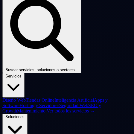
Buscar servicios, soluciones o sectores...
Servicios
Diseño Web
Tiendas Online
Inteligencia Artificial
Apps y
Software
Hosting y Servidores
Seguridad Web
SEO y
Growth
Mantenimiento
Ver todos los servicios →
Soluciones