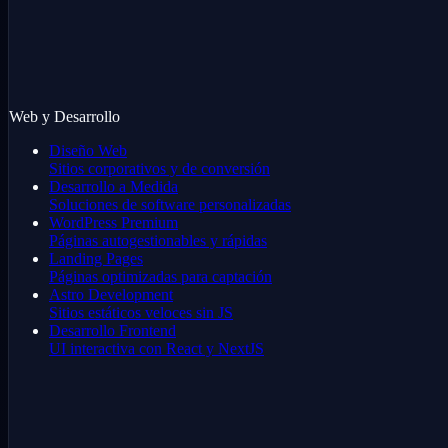
Web y Desarrollo
Diseño Web
Sitios corporativos y de conversión
Desarrollo a Medida
Soluciones de software personalizadas
WordPress Premium
Páginas autogestionables y rápidas
Landing Pages
Páginas optimizadas para captación
Astro Development
Sitios estáticos veloces sin JS
Desarrollo Frontend
UI interactiva con React y NextJS