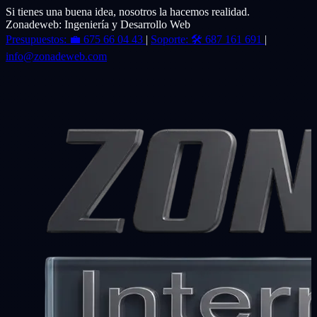
Si tienes una buena idea, nosotros la hacemos realidad.
Zonadeweb: Ingeniería y Desarrollo Web
Presupuestos:
💼
675 66 04 43
|
Soporte:
🛠️
687 161 691
|
info@zonadeweb.com