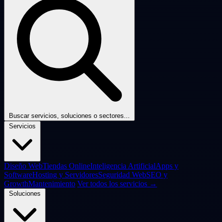
Buscar servicios, soluciones o sectores...
Servicios
Diseño Web
Tiendas Online
Inteligencia Artificial
Apps y
Software
Hosting y Servidores
Seguridad Web
SEO y
Growth
Mantenimiento
Ver todos los servicios →
Soluciones