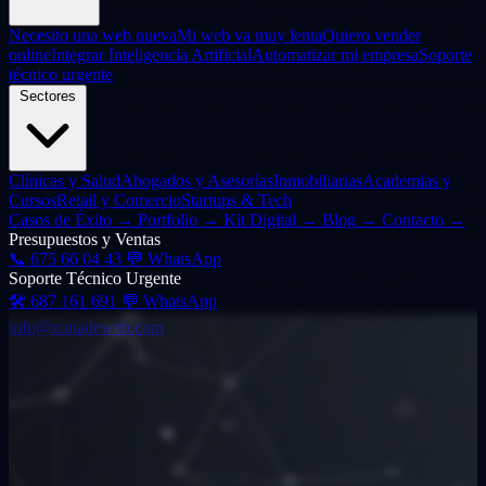
Necesito una web nueva
Mi web va muy lenta
Quiero vender
online
Integrar Inteligencia Artificial
Automatizar mi empresa
Soporte
técnico urgente
Sectores
Clínicas y Salud
Abogados y Asesorías
Inmobiliarias
Academias y
Cursos
Retail y Comercio
Startups & Tech
Casos de Éxito
→
Portfolio
→
Kit Digital
→
Blog
→
Contacto
→
Presupuestos y Ventas
📞
675 66 04 43
💬 WhatsApp
Soporte Técnico Urgente
🛠️
687 161 691
💬 WhatsApp
info@zonadeweb.com