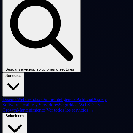
Buscar servicios, soluciones o sectores...
Servicios
Diseño Web
Tiendas Online
Inteligencia Artificial
Apps y
Software
Hosting y Servidores
Seguridad Web
SEO y
Growth
Mantenimiento
Ver todos los servicios →
Soluciones