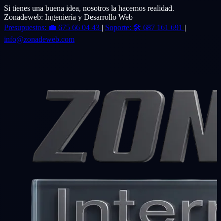
Si tienes una buena idea, nosotros la hacemos realidad.
Zonadeweb: Ingeniería y Desarrollo Web
Presupuestos:
💼
675 66 04 43
|
Soporte:
🛠️
687 161 691
|
info@zonadeweb.com