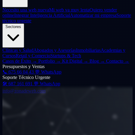
Necesito una web nueva
Mi web va muy lenta
Quiero vender
online
Integrar Inteligencia Artificial
Automatizar mi empresa
Soporte
técnico urgente
Sectores
Clínicas y Salud
Abogados y Asesorías
Inmobiliarias
Academias y
Cursos
Retail y Comercio
Startups & Tech
Casos de Éxito
→
Portfolio
→
Kit Digital
→
Blog
→
Contacto
→
Presupuestos y Ventas
📞
675 66 04 43
💬 WhatsApp
Soporte Técnico Urgente
🛠️
687 161 691
💬 WhatsApp
info@zonadeweb.com