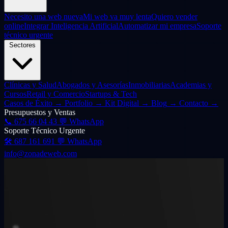
Necesito una web nueva
Mi web va muy lenta
Quiero vender
online
Integrar Inteligencia Artificial
Automatizar mi empresa
Soporte
técnico urgente
Sectores
Clínicas y Salud
Abogados y Asesorías
Inmobiliarias
Academias y
Cursos
Retail y Comercio
Startups & Tech
Casos de Éxito
→
Portfolio
→
Kit Digital
→
Blog
→
Contacto
→
Presupuestos y Ventas
📞
675 66 04 43
💬 WhatsApp
Soporte Técnico Urgente
🛠️
687 161 691
💬 WhatsApp
info@zonadeweb.com