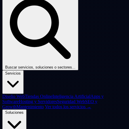
Buscar servicios, soluciones o sectores...
Servicios
Diseño Web
Tiendas Online
Inteligencia Artificial
Apps y
Software
Hosting y Servidores
Seguridad Web
SEO y
Growth
Mantenimiento
Ver todos los servicios →
Soluciones