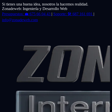
Si tienes una buena idea, nosotros la hacemos realidad.
Zonadeweb: Ingeniería y Desarrollo Web
Presupuestos:
💼
675 66 04 43
|
Soporte:
🛠️
687 161 691
|
info@zonadeweb.com