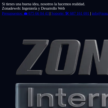
Si tienes una buena idea, nosotros la hacemos realidad.
Zonadeweb: Ingeniería y Desarrollo Web
Presupuestos:
💼
675 66 04 43
|
Soporte:
🛠️
687 161 691
|
info@zon