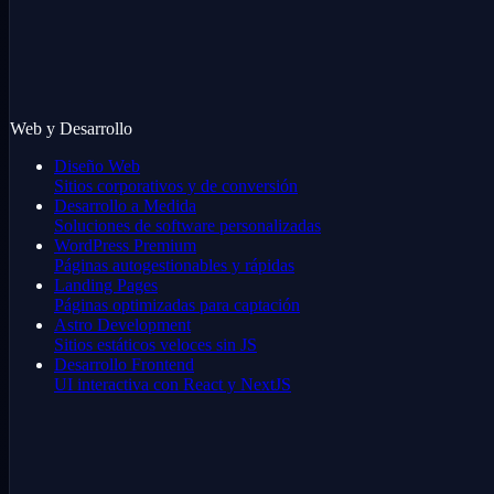
Web y Desarrollo
Diseño Web
Sitios corporativos y de conversión
Desarrollo a Medida
Soluciones de software personalizadas
WordPress Premium
Páginas autogestionables y rápidas
Landing Pages
Páginas optimizadas para captación
Astro Development
Sitios estáticos veloces sin JS
Desarrollo Frontend
UI interactiva con React y NextJS