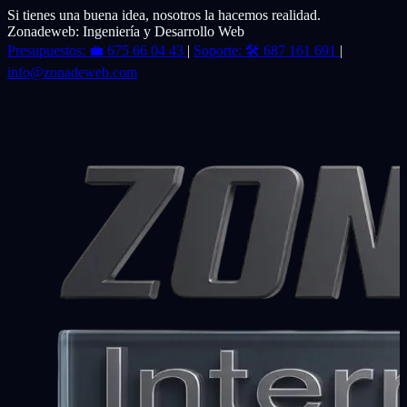
Si tienes una buena idea, nosotros la hacemos realidad.
Zonadeweb: Ingeniería y Desarrollo Web
Presupuestos:
💼
675 66 04 43
|
Soporte:
🛠️
687 161 691
|
info@zonadeweb.com