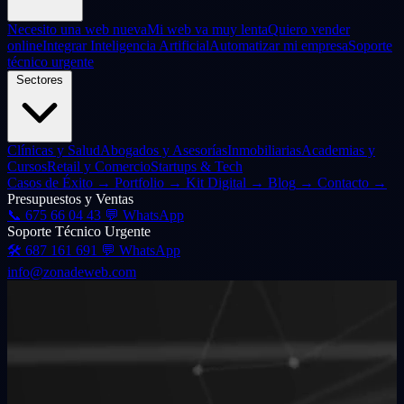
Necesito una web nueva
Mi web va muy lenta
Quiero vender
online
Integrar Inteligencia Artificial
Automatizar mi empresa
Soporte
técnico urgente
Sectores
Clínicas y Salud
Abogados y Asesorías
Inmobiliarias
Academias y
Cursos
Retail y Comercio
Startups & Tech
Casos de Éxito
→
Portfolio
→
Kit Digital
→
Blog
→
Contacto
→
Presupuestos y Ventas
📞
675 66 04 43
💬 WhatsApp
Soporte Técnico Urgente
🛠️
687 161 691
💬 WhatsApp
info@zonadeweb.com