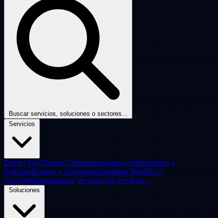
Buscar servicios, soluciones o sectores...
Servicios
Diseño Web
Tiendas Online
Inteligencia Artificial
Apps y
Software
Hosting y Servidores
Seguridad Web
SEO y
Growth
Mantenimiento
Ver todos los servicios →
Soluciones