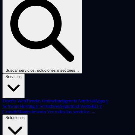
Buscar servicios, soluciones o sectores...
Servicios
Diseño Web
Tiendas Online
Inteligencia Artificial
Apps y
Software
Hosting y Servidores
Seguridad Web
SEO y
Growth
Mantenimiento
Ver todos los servicios →
Soluciones