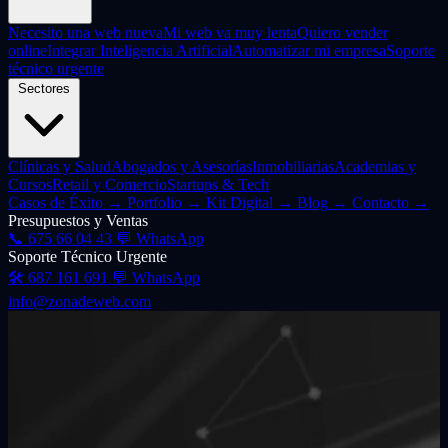
Necesito una web nueva
Mi web va muy lenta
Quiero vender
online
Integrar Inteligencia Artificial
Automatizar mi empresa
Soporte
técnico urgente
Sectores
Clínicas y Salud
Abogados y Asesorías
Inmobiliarias
Academias y
Cursos
Retail y Comercio
Startups & Tech
Casos de Éxito
→
Portfolio
→
Kit Digital
→
Blog
→
Contacto
→
Presupuestos y Ventas
📞
675 66 04 43
💬 WhatsApp
Soporte Técnico Urgente
🛠️
687 161 691
💬 WhatsApp
info@zonadeweb.com