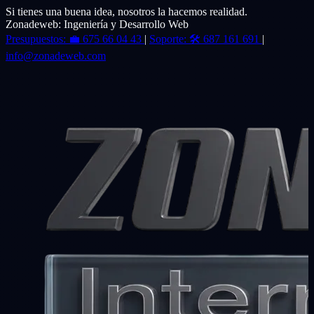
Si tienes una buena idea, nosotros la hacemos realidad.
Zonadeweb: Ingeniería y Desarrollo Web
Presupuestos:
💼
675 66 04 43
|
Soporte:
🛠️
687 161 691
|
info@zonadeweb.com