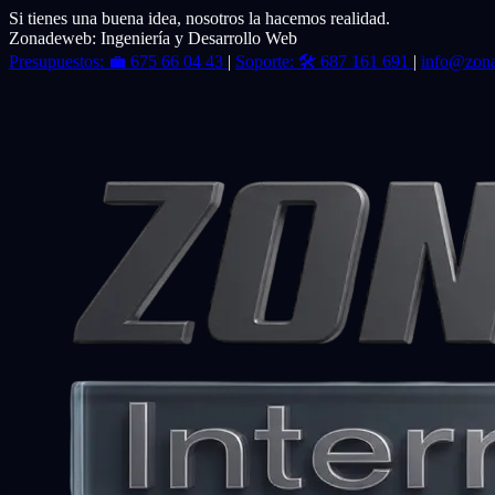
Si tienes una buena idea, nosotros la hacemos realidad.
Zonadeweb: Ingeniería y Desarrollo Web
Presupuestos:
💼
675 66 04 43
|
Soporte:
🛠️
687 161 691
|
info@zon