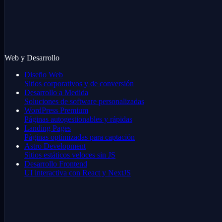
Web y Desarrollo
Diseño Web
Sitios corporativos y de conversión
Desarrollo a Medida
Soluciones de software personalizadas
WordPress Premium
Páginas autogestionables y rápidas
Landing Pages
Páginas optimizadas para captación
Astro Development
Sitios estáticos veloces sin JS
Desarrollo Frontend
UI interactiva con React y NextJS