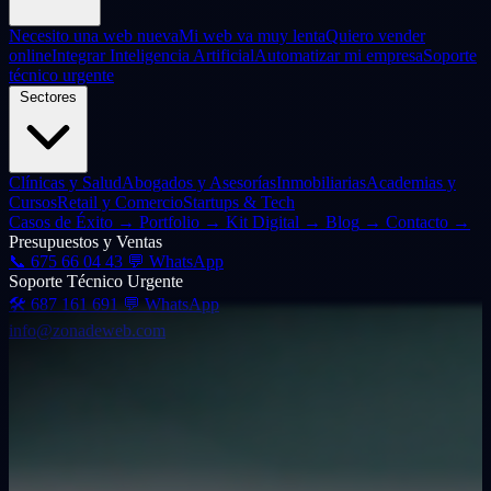
Necesito una web nueva
Mi web va muy lenta
Quiero vender
online
Integrar Inteligencia Artificial
Automatizar mi empresa
Soporte
técnico urgente
Sectores
Clínicas y Salud
Abogados y Asesorías
Inmobiliarias
Academias y
Cursos
Retail y Comercio
Startups & Tech
Casos de Éxito
→
Portfolio
→
Kit Digital
→
Blog
→
Contacto
→
Presupuestos y Ventas
📞
675 66 04 43
💬 WhatsApp
Soporte Técnico Urgente
🛠️
687 161 691
💬 WhatsApp
info@zonadeweb.com