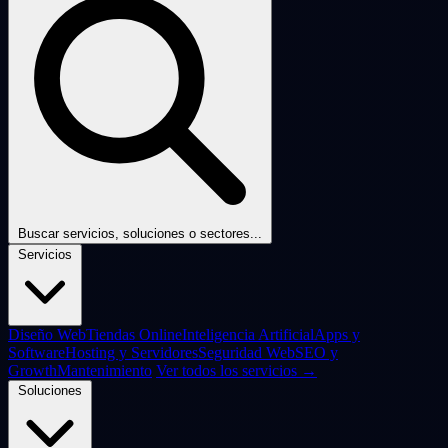
Buscar servicios, soluciones o sectores...
Servicios
Diseño Web
Tiendas Online
Inteligencia Artificial
Apps y
Software
Hosting y Servidores
Seguridad Web
SEO y
Growth
Mantenimiento
Ver todos los servicios →
Soluciones