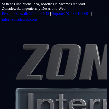
Si tienes una buena idea, nosotros la hacemos realidad.
Zonadeweb: Ingeniería y Desarrollo Web
Presupuestos:
💼
675 66 04 43
|
Soporte:
🛠️
687 161 691
|
info@zonadeweb.com