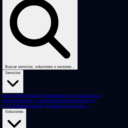
Buscar servicios, soluciones o sectores...
Servicios
Diseño Web
Tiendas Online
Inteligencia Artificial
Apps y
Software
Hosting y Servidores
Seguridad Web
SEO y
Growth
Mantenimiento
Ver todos los servicios →
Soluciones