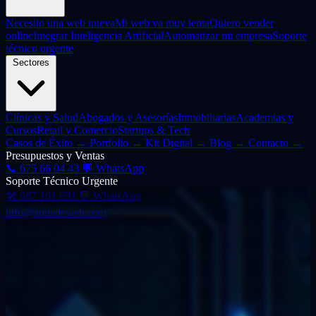
Necesito una web nueva
Mi web va muy lenta
Quiero vender
online
Integrar Inteligencia Artificial
Automatizar mi empresa
Soporte
técnico urgente
Sectores
Clínicas y Salud
Abogados y Asesorías
Inmobiliarias
Academias y
Cursos
Retail y Comercio
Startups & Tech
Casos de Éxito
→
Portfolio
→
Kit Digital
→
Blog
→
Contacto
→
Presupuestos y Ventas
📞
675 66 04 43
💬 WhatsApp
Soporte Técnico Urgente
🛠️
687 161 691
💬 WhatsApp
info@zonadeweb.com