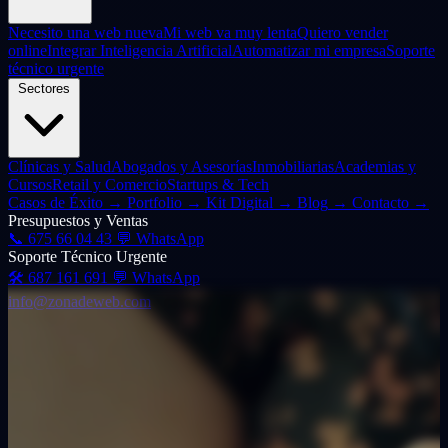
Necesito una web nueva
Mi web va muy lenta
Quiero vender
online
Integrar Inteligencia Artificial
Automatizar mi empresa
Soporte
técnico urgente
Sectores
Clínicas y Salud
Abogados y Asesorías
Inmobiliarias
Academias y
Cursos
Retail y Comercio
Startups & Tech
Casos de Éxito
→
Portfolio
→
Kit Digital
→
Blog
→
Contacto
→
Presupuestos y Ventas
📞
675 66 04 43
💬 WhatsApp
Soporte Técnico Urgente
🛠️
687 161 691
💬 WhatsApp
info@zonadeweb.com