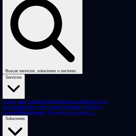
Buscar servicios, soluciones o sectores...
Servicios
Diseño Web
Tiendas Online
Inteligencia Artificial
Apps y
Software
Hosting y Servidores
Seguridad Web
SEO y
Growth
Mantenimiento
Ver todos los servicios →
Soluciones