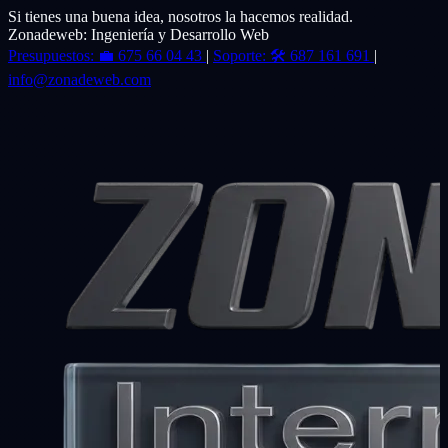
Si tienes una buena idea, nosotros la hacemos realidad.
Zonadeweb: Ingeniería y Desarrollo Web
Presupuestos:
💼
675 66 04 43
|
Soporte:
🛠️
687 161 691
|
info@zonadeweb.com