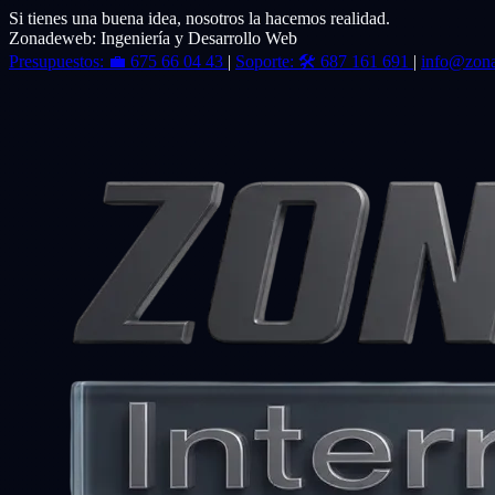
Si tienes una buena idea, nosotros la hacemos realidad.
Zonadeweb: Ingeniería y Desarrollo Web
Presupuestos:
💼
675 66 04 43
|
Soporte:
🛠️
687 161 691
|
info@zon