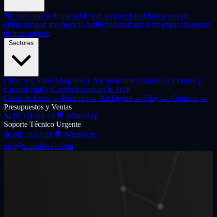
Necesito una web nueva
Mi web va muy lenta
Quiero vender
online
Integrar Inteligencia Artificial
Automatizar mi empresa
Soporte
técnico urgente
Sectores
Clínicas y Salud
Abogados y Asesorías
Inmobiliarias
Academias y
Cursos
Retail y Comercio
Startups & Tech
Casos de Éxito
→
Portfolio
→
Kit Digital
→
Blog
→
Contacto
→
Presupuestos y Ventas
📞
675 66 04 43
💬 WhatsApp
Soporte Técnico Urgente
🛠️
687 161 691
💬 WhatsApp
info@zonadeweb.com