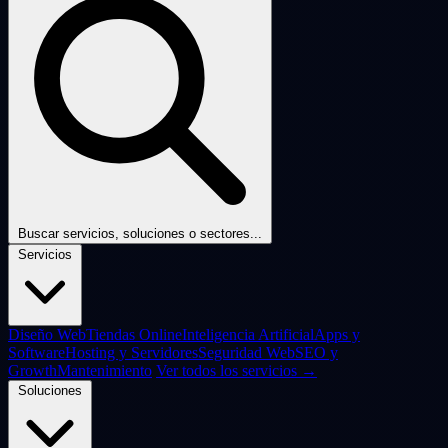
Buscar servicios, soluciones o sectores...
Servicios
Diseño Web
Tiendas Online
Inteligencia Artificial
Apps y
Software
Hosting y Servidores
Seguridad Web
SEO y
Growth
Mantenimiento
Ver todos los servicios →
Soluciones