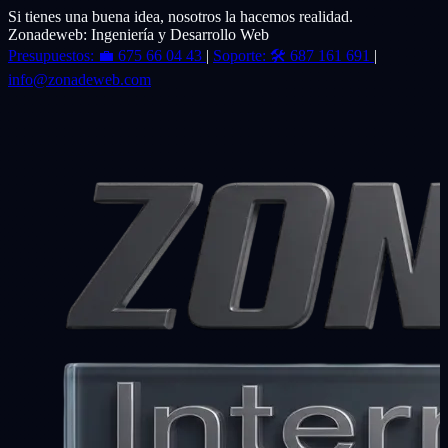
Si tienes una buena idea, nosotros la hacemos realidad.
Zonadeweb: Ingeniería y Desarrollo Web
Presupuestos:
💼
675 66 04 43
|
Soporte:
🛠️
687 161 691
|
info@zonadeweb.com