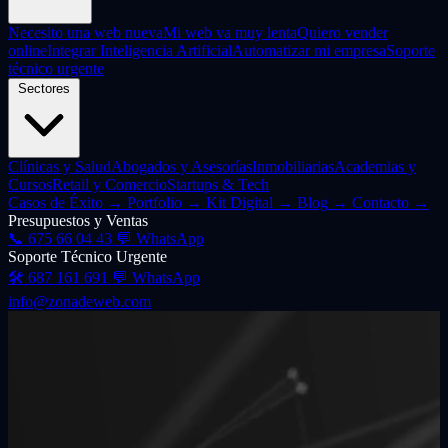
Necesito una web nueva
Mi web va muy lenta
Quiero vender
online
Integrar Inteligencia Artificial
Automatizar mi empresa
Soporte
técnico urgente
Sectores
Clínicas y Salud
Abogados y Asesorías
Inmobiliarias
Academias y
Cursos
Retail y Comercio
Startups & Tech
Casos de Éxito
→
Portfolio
→
Kit Digital
→
Blog
→
Contacto
→
Presupuestos y Ventas
📞
675 66 04 43
💬 WhatsApp
Soporte Técnico Urgente
🛠️
687 161 691
💬 WhatsApp
info@zonadeweb.com