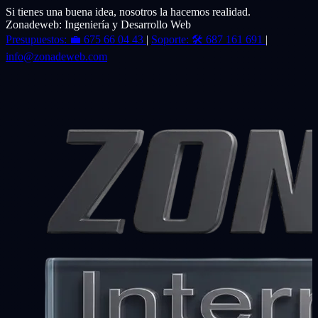
Si tienes una buena idea, nosotros la hacemos realidad.
Zonadeweb: Ingeniería y Desarrollo Web
Presupuestos:
💼
675 66 04 43
|
Soporte:
🛠️
687 161 691
|
info@zonadeweb.com