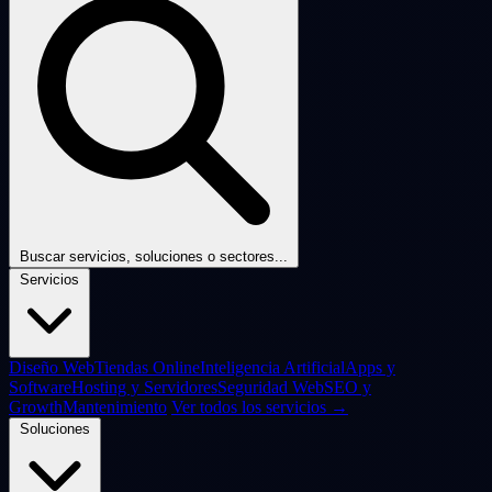
Buscar servicios, soluciones o sectores...
Servicios
Diseño Web
Tiendas Online
Inteligencia Artificial
Apps y
Software
Hosting y Servidores
Seguridad Web
SEO y
Growth
Mantenimiento
Ver todos los servicios →
Soluciones