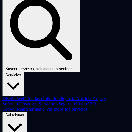
Buscar servicios, soluciones o sectores...
Servicios
Diseño Web
Tiendas Online
Inteligencia Artificial
Apps y
Software
Hosting y Servidores
Seguridad Web
SEO y
Growth
Mantenimiento
Ver todos los servicios →
Soluciones