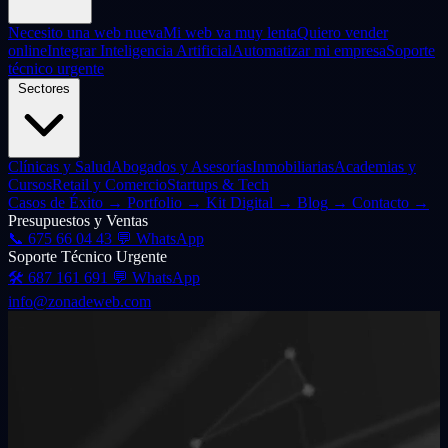
Necesito una web nueva
Mi web va muy lenta
Quiero vender
online
Integrar Inteligencia Artificial
Automatizar mi empresa
Soporte
técnico urgente
Sectores
Clínicas y Salud
Abogados y Asesorías
Inmobiliarias
Academias y
Cursos
Retail y Comercio
Startups & Tech
Casos de Éxito
→
Portfolio
→
Kit Digital
→
Blog
→
Contacto
→
Presupuestos y Ventas
📞
675 66 04 43
💬 WhatsApp
Soporte Técnico Urgente
🛠️
687 161 691
💬 WhatsApp
info@zonadeweb.com