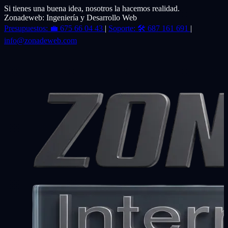
Si tienes una buena idea, nosotros la hacemos realidad.
Zonadeweb: Ingeniería y Desarrollo Web
Presupuestos:
💼
675 66 04 43
|
Soporte:
🛠️
687 161 691
|
info@zonadeweb.com