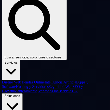
Buscar servicios, soluciones o sectores...
Servicios
Diseño Web
Tiendas Online
Inteligencia Artificial
Apps y
Software
Hosting y Servidores
Seguridad Web
SEO y
Growth
Mantenimiento
Ver todos los servicios →
Soluciones