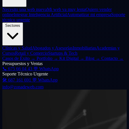
Necesito una web nueva
Mi web va muy lenta
Quiero vender
online
Integrar Inteligencia Artificial
Automatizar mi empresa
Soporte
técnico urgente
Sectores
Clínicas y Salud
Abogados y Asesorías
Inmobiliarias
Academias y
Cursos
Retail y Comercio
Startups & Tech
Casos de Éxito
→
Portfolio
→
Kit Digital
→
Blog
→
Contacto
→
Presupuestos y Ventas
📞
675 66 04 43
💬 WhatsApp
Soporte Técnico Urgente
🛠️
687 161 691
💬 WhatsApp
info@zonadeweb.com