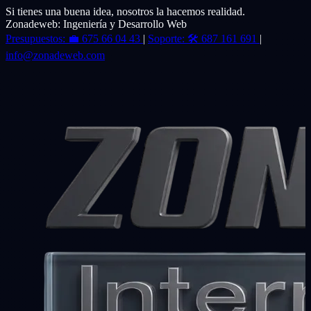
Si tienes una buena idea, nosotros la hacemos realidad.
Zonadeweb: Ingeniería y Desarrollo Web
Presupuestos:
💼
675 66 04 43
|
Soporte:
🛠️
687 161 691
|
info@zonadeweb.com