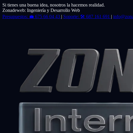
Si tienes una buena idea, nosotros la hacemos realidad.
Zonadeweb: Ingeniería y Desarrollo Web
Presupuestos:
💼
675 66 04 43
|
Soporte:
🛠️
687 161 691
|
info@zon