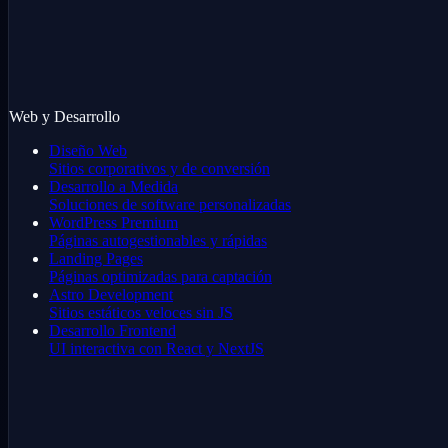
Web y Desarrollo
Diseño Web
Sitios corporativos y de conversión
Desarrollo a Medida
Soluciones de software personalizadas
WordPress Premium
Páginas autogestionables y rápidas
Landing Pages
Páginas optimizadas para captación
Astro Development
Sitios estáticos veloces sin JS
Desarrollo Frontend
UI interactiva con React y NextJS