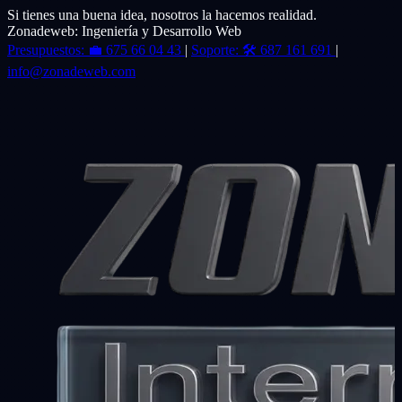
Si tienes una buena idea, nosotros la hacemos realidad.
Zonadeweb: Ingeniería y Desarrollo Web
Presupuestos:
💼
675 66 04 43
|
Soporte:
🛠️
687 161 691
|
info@zonadeweb.com