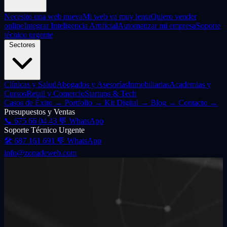
Necesito una web nueva
Mi web va muy lenta
Quiero vender
online
Integrar Inteligencia Artificial
Automatizar mi empresa
Soporte
técnico urgente
Sectores
Clínicas y Salud
Abogados y Asesorías
Inmobiliarias
Academias y
Cursos
Retail y Comercio
Startups & Tech
Casos de Éxito
→
Portfolio
→
Kit Digital
→
Blog
→
Contacto
→
Presupuestos y Ventas
📞
675 66 04 43
💬 WhatsApp
Soporte Técnico Urgente
🛠️
687 161 691
💬 WhatsApp
info@zonadeweb.com