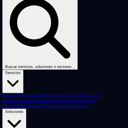
Buscar servicios, soluciones o sectores...
Servicios
Diseño Web
Tiendas Online
Inteligencia Artificial
Apps y
Software
Hosting y Servidores
Seguridad Web
SEO y
Growth
Mantenimiento
Ver todos los servicios →
Soluciones