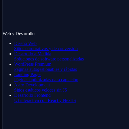
Web y Desarrollo
Diseño Web
Sitios corporativos y de conversión
Desarrollo a Medida
Soluciones de software personalizadas
WordPress Premium
Páginas autogestionables y rápidas
Landing Pages
Páginas optimizadas para captación
Astro Development
Sitios estáticos veloces sin JS
Desarrollo Frontend
UI interactiva con React y NextJS