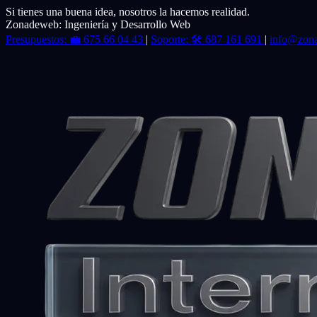
Si tienes una buena idea, nosotros la hacemos realidad.
Zonadeweb: Ingeniería y Desarrollo Web
Presupuestos:
💼
675 66 04 43
|
Soporte:
🛠️
687 161 691
|
info@zon