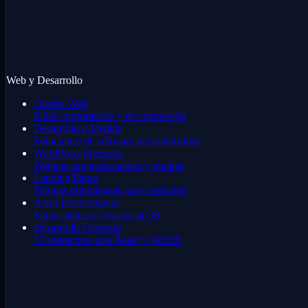
Web y Desarrollo
Diseño Web
Sitios corporativos y de conversión
Desarrollo a Medida
Soluciones de software personalizadas
WordPress Premium
Páginas autogestionables y rápidas
Landing Pages
Páginas optimizadas para captación
Astro Development
Sitios estáticos veloces sin JS
Desarrollo Frontend
UI interactiva con React y NextJS