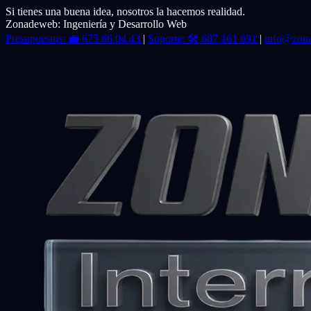
Si tienes una buena idea, nosotros la hacemos realidad.
Zonadeweb: Ingeniería y Desarrollo Web
Presupuestos:
💼
675 66 04 43
|
Soporte:
🛠️
687 161 691
|
info@zon