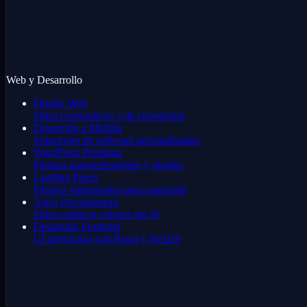
Web y Desarrollo
Diseño Web
Sitios corporativos y de conversión
Desarrollo a Medida
Soluciones de software personalizadas
WordPress Premium
Páginas autogestionables y rápidas
Landing Pages
Páginas optimizadas para captación
Astro Development
Sitios estáticos veloces sin JS
Desarrollo Frontend
UI interactiva con React y NextJS