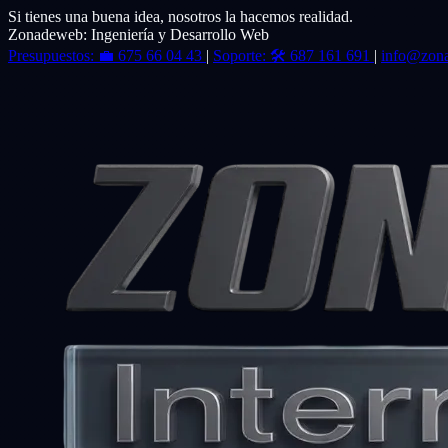
Si tienes una buena idea, nosotros la hacemos realidad.
Zonadeweb: Ingeniería y Desarrollo Web
Presupuestos:
💼
675 66 04 43
|
Soporte:
🛠️
687 161 691
|
info@zon