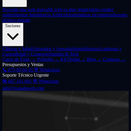
Necesito una web nueva
Mi web va muy lenta
Quiero vender
online
Integrar Inteligencia Artificial
Automatizar mi empresa
Soporte
técnico urgente
Sectores
Clínicas y Salud
Abogados y Asesorías
Inmobiliarias
Academias y
Cursos
Retail y Comercio
Startups & Tech
Casos de Éxito
→
Portfolio
→
Kit Digital
→
Blog
→
Contacto
→
Presupuestos y Ventas
📞
675 66 04 43
💬 WhatsApp
Soporte Técnico Urgente
🛠️
687 161 691
💬 WhatsApp
info@zonadeweb.com