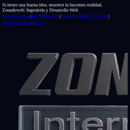
Si tienes una buena idea, nosotros la hacemos realidad.
Zonadeweb: Ingeniería y Desarrollo Web
Presupuestos:
💼
675 66 04 43
|
Soporte:
🛠️
687 161 691
|
info@zonadeweb.com