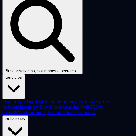
Buscar servicios, soluciones o sectores...
Servicios
Diseño Web
Tiendas Online
Inteligencia Artificial
Apps y
Software
Hosting y Servidores
Seguridad Web
SEO y
Growth
Mantenimiento
Ver todos los servicios →
Soluciones