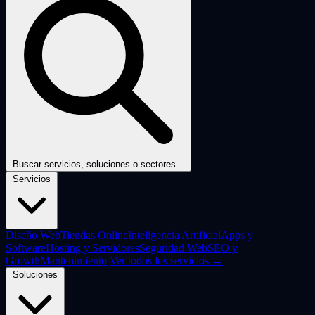
Buscar servicios, soluciones o sectores...
Servicios
Diseño Web
Tiendas Online
Inteligencia Artificial
Apps y
Software
Hosting y Servidores
Seguridad Web
SEO y
Growth
Mantenimiento
Ver todos los servicios →
Soluciones