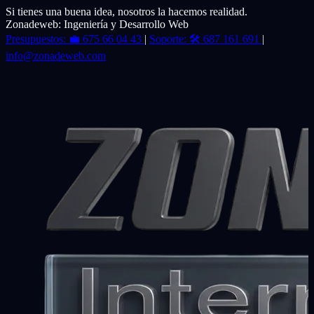
Si tienes una buena idea, nosotros la hacemos realidad.
Zonadeweb: Ingeniería y Desarrollo Web
Presupuestos:
💼
675 66 04 43
|
Soporte:
🛠️
687 161 691
|
info@zonadeweb.com