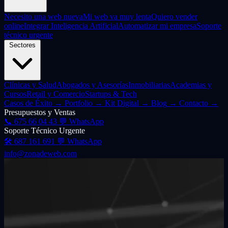
Necesito una web nueva
Mi web va muy lenta
Quiero vender
online
Integrar Inteligencia Artificial
Automatizar mi empresa
Soporte
técnico urgente
Sectores
Clínicas y Salud
Abogados y Asesorías
Inmobiliarias
Academias y
Cursos
Retail y Comercio
Startups & Tech
Casos de Éxito
→
Portfolio
→
Kit Digital
→
Blog
→
Contacto
→
Presupuestos y Ventas
📞
675 66 04 43
💬 WhatsApp
Soporte Técnico Urgente
🛠️
687 161 691
💬 WhatsApp
info@zonadeweb.com