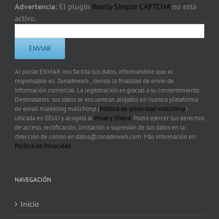
Advertencia:
El plugin
Really Simple CAPTCHA
no está
activo.
Al pulsar ENVIAR nos facilita sus datos, informandole que el
responsable es: Zonadeweb., siendo la finalidad de envío de
información comercial. La legitimación es gracias a su consentimiento.
Destinatarios: sus datos se encuentran alojados en nuestra plataforma
de email marketing mailchimp (
Política de privacidad mailchimp
)
ubicada en EEUU y acogida al
Privacy Shield.
Podrá ejercer sus derechos
de acceso, rectificación, limitación o supresión de sus datos en la
dirección de correo en datos@zonadeweb.com. Más información en
Política de Privacidad.
NAVEGACIÓN
Inicio