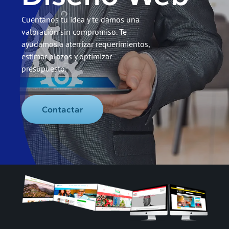
Cuéntanos tu idea y te damos una
valoración sin compromiso. Te
ayudamos a aterrizar requerimientos,
estimar plazos y optimizar
presupuesto.
Contactar