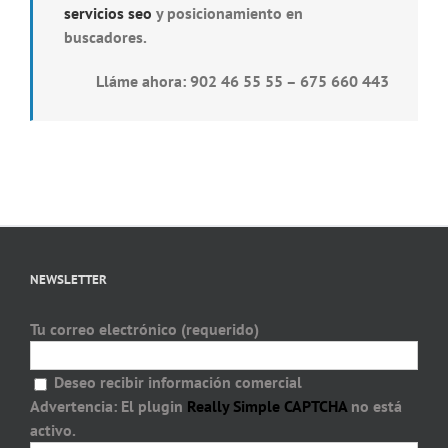
servicios seo
y posicionamiento en
buscadores.
Lláme ahora: 902 46 55 55 – 675 660 443
NEWSLETTER
Tu correo electrónico (requerido)
Deseo recibir información comercial
Advertencia:
El plugin
Really Simple CAPTCHA
no está
activo.