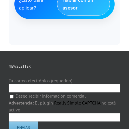
¿Listo para
Hablar con un
aplicar?
asesor
NEWSLETTER
Tu correo electrónico (requerido)
Deseo recibir información comercial
Advertencia:
El plugin
Really Simple CAPTCHA
no está
activo.