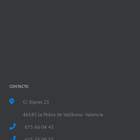
CONTACTO
C/ Xipres 21
46185 la Pobla de Vallbona -Valencia
675 66 04 43
615 33 09 33