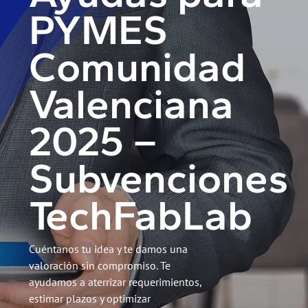
PYMES
Comunidad
Valenciana
2025 –
Subvenciones
TechFabLab
Cuéntanos tu idea y te damos una
valoración sin compromiso. Te
ayudamos a aterrizar requerimientos,
estimar plazos y optimizar