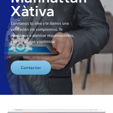
Xàtiva
Cuéntanos tu idea y te damos una
valoración sin compromiso. Te
ayudamos a aterrizar requerimientos,
estimar plazos y optimizar
presupuesto.
Contactar
Ver