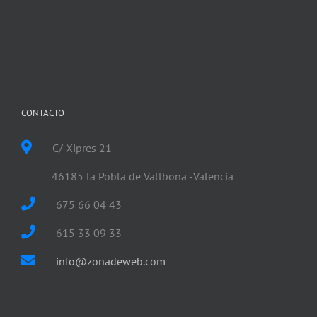
CONTACTO
C/ Xipres 21
46185 la Pobla de Vallbona -Valencia
675 66 04 43
615 33 09 33
info@zonadeweb.com