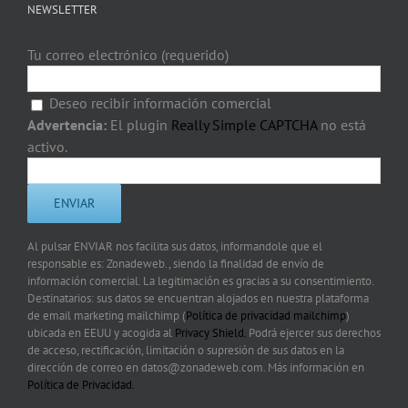
NEWSLETTER
Tu correo electrónico (requerido)
Deseo recibir información comercial
Advertencia:
El plugin
Really Simple CAPTCHA
no está
activo.
Al pulsar ENVIAR nos facilita sus datos, informandole que el
responsable es: Zonadeweb., siendo la finalidad de envío de
información comercial. La legitimación es gracias a su consentimiento.
Destinatarios: sus datos se encuentran alojados en nuestra plataforma
de email marketing mailchimp (
Política de privacidad mailchimp
)
ubicada en EEUU y acogida al
Privacy Shield.
Podrá ejercer sus derechos
de acceso, rectificación, limitación o supresión de sus datos en la
dirección de correo en datos@zonadeweb.com. Más información en
Política de Privacidad.