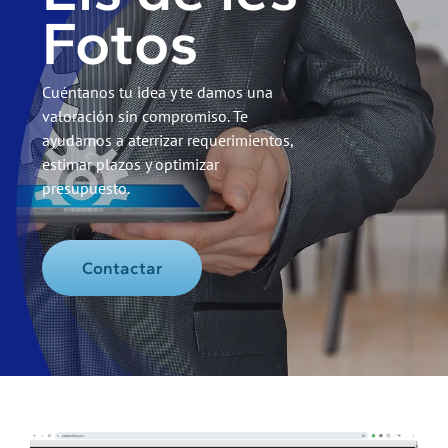
Fotos
Cuéntanos tu idea y te damos una
valoración sin compromiso. Te
ayudamos a aterrizar requerimientos,
estimar plazos y optimizar
presupuesto.
Contactar
Ver