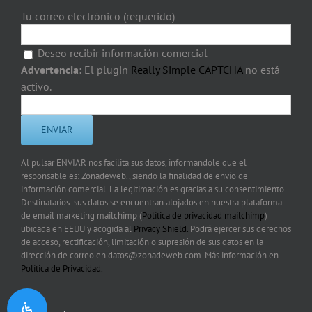
Tu correo electrónico (requerido)
Deseo recibir información comercial
Advertencia:
El plugin
Really Simple CAPTCHA
no está
activo.
Al pulsar ENVIAR nos facilita sus datos, informandole que el
responsable es: Zonadeweb., siendo la finalidad de envío de
información comercial. La legitimación es gracias a su consentimiento.
Destinatarios: sus datos se encuentran alojados en nuestra plataforma
de email marketing mailchimp (
Política de privacidad mailchimp
)
ubicada en EEUU y acogida al
Privacy Shield.
Podrá ejercer sus derechos
de acceso, rectificación, limitación o supresión de sus datos en la
dirección de correo en datos@zonadeweb.com. Más información en
Política de Privacidad.