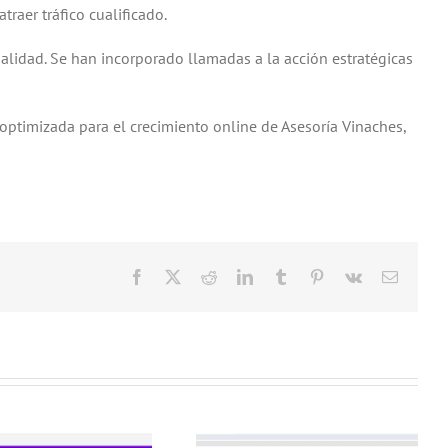
raer tráfico cualificado.
nalidad. Se han incorporado llamadas a la acción estratégicas
ptimizada para el crecimiento online de Asesoría Vinaches,
Facebook
X
Reddit
LinkedIn
Tumblr
Pinterest
Vk
Correo
electrón