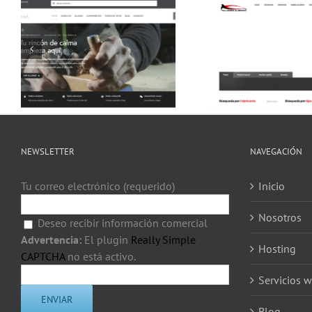
Algerpa
Miguel Ferra
NEWSLETTER
NAVEGACIÓN
Tu correo electrónico (requerido)
Inicio
Nosotros
Deseo recibir información comercial
Advertencia:
El plugin
Really Simple
Hosting
CAPTCHA
no está activo.
Servicios 
Blog