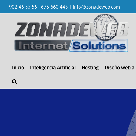
Saltar
902 46 55 55 | 675 660 443
|
info@zonadeweb.com
al
contenido
Inicio
Inteligencia Artificial
Hosting
Diseño web a