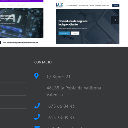
Luz Brokers
Asistente IA
Respuestas inmediatas
CONTACTO
C/ Xipres 21
46185 la Pobla de Vallbona -
Valencia
675 66 04 43
615 33 09 33