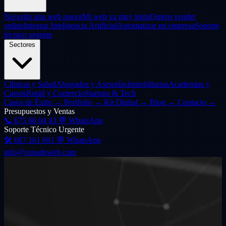
Necesito una web nueva
Mi web va muy lenta
Quiero vender
online
Integrar Inteligencia Artificial
Automatizar mi empresa
Soporte
técnico urgente
Sectores
Clínicas y Salud
Abogados y Asesorías
Inmobiliarias
Academias y
Cursos
Retail y Comercio
Startups & Tech
Casos de Éxito
→
Portfolio
→
Kit Digital
→
Blog
→
Contacto
→
Presupuestos y Ventas
📞
675 66 04 43
💬 WhatsApp
Soporte Técnico Urgente
🛠️
687 161 691
💬 WhatsApp
info@zonadeweb.com