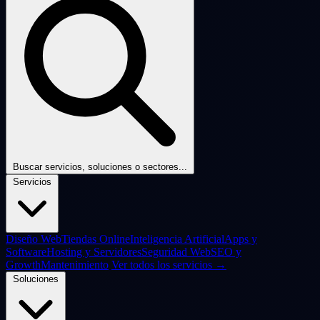
Buscar servicios, soluciones o sectores...
Servicios
Diseño Web
Tiendas Online
Inteligencia Artificial
Apps y
Software
Hosting y Servidores
Seguridad Web
SEO y
Growth
Mantenimiento
Ver todos los servicios →
Soluciones