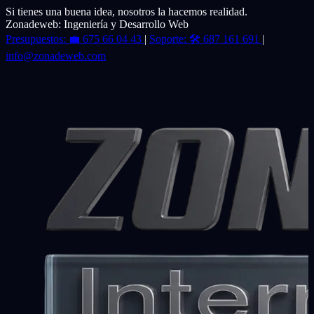
Si tienes una buena idea, nosotros la hacemos realidad.
Zonadeweb: Ingeniería y Desarrollo Web
Presupuestos:
💼
675 66 04 43
|
Soporte:
🛠️
687 161 691
|
info@zonadeweb.com