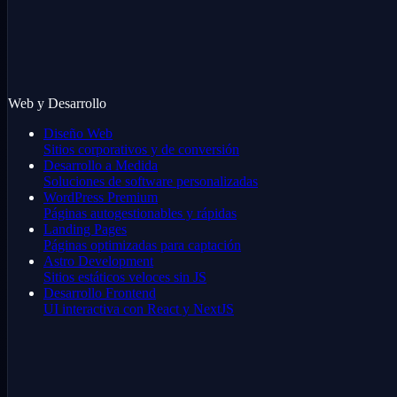
Web y Desarrollo
Diseño Web
Sitios corporativos y de conversión
Desarrollo a Medida
Soluciones de software personalizadas
WordPress Premium
Páginas autogestionables y rápidas
Landing Pages
Páginas optimizadas para captación
Astro Development
Sitios estáticos veloces sin JS
Desarrollo Frontend
UI interactiva con React y NextJS