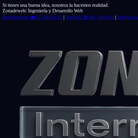
Si tienes una buena idea, nosotros la hacemos realidad.
Zonadeweb: Ingeniería y Desarrollo Web
Presupuestos:
💼
675 66 04 43
|
Soporte:
🛠️
687 161 691
|
info@zon