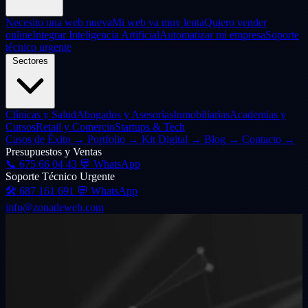
Necesito una web nueva
Mi web va muy lenta
Quiero vender
online
Integrar Inteligencia Artificial
Automatizar mi empresa
Soporte
técnico urgente
Sectores
Clínicas y Salud
Abogados y Asesorías
Inmobiliarias
Academias y
Cursos
Retail y Comercio
Startups & Tech
Casos de Éxito
→
Portfolio
→
Kit Digital
→
Blog
→
Contacto
→
Presupuestos y Ventas
📞
675 66 04 43
💬 WhatsApp
Soporte Técnico Urgente
🛠️
687 161 691
💬 WhatsApp
info@zonadeweb.com