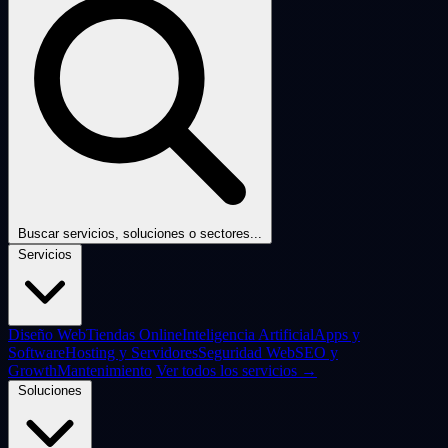
Buscar servicios, soluciones o sectores...
Servicios
Diseño Web
Tiendas Online
Inteligencia Artificial
Apps y
Software
Hosting y Servidores
Seguridad Web
SEO y
Growth
Mantenimiento
Ver todos los servicios →
Soluciones