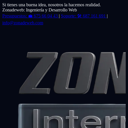
Si tienes una buena idea, nosotros la hacemos realidad.
Zonadeweb: Ingeniería y Desarrollo Web
Presupuestos:
💼
675 66 04 43
|
Soporte:
🛠️
687 161 691
|
info@zonadeweb.com