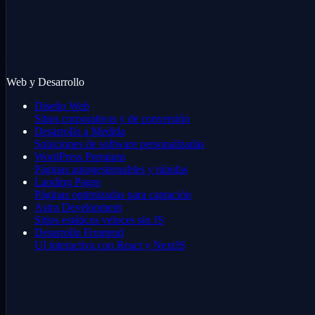
Web y Desarrollo
Diseño Web
Sitios corporativos y de conversión
Desarrollo a Medida
Soluciones de software personalizadas
WordPress Premium
Páginas autogestionables y rápidas
Landing Pages
Páginas optimizadas para captación
Astro Development
Sitios estáticos veloces sin JS
Desarrollo Frontend
UI interactiva con React y NextJS