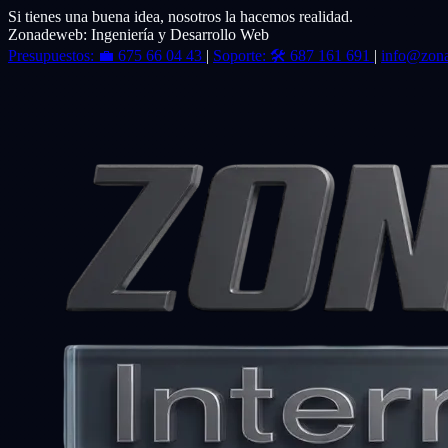
Si tienes una buena idea, nosotros la hacemos realidad.
Zonadeweb: Ingeniería y Desarrollo Web
Presupuestos:
💼
675 66 04 43
|
Soporte:
🛠️
687 161 691
|
info@zon